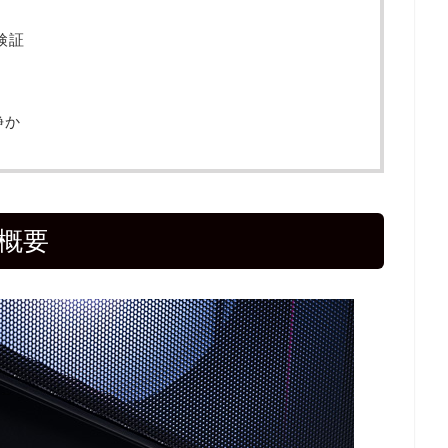
検証
静か
の概要