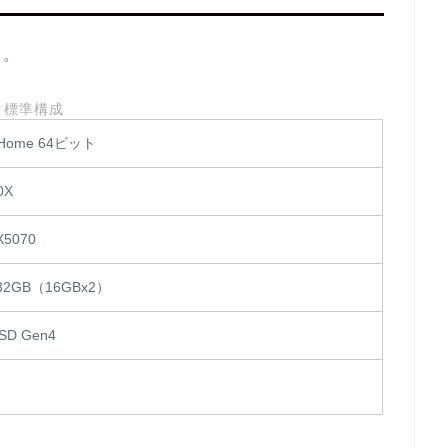
ら。
標準構成
1 Home 64ビット
0X
X5070
 32GB（16GBx2）
SD Gen4