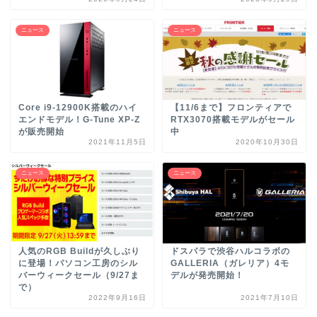
ニュース
ニュース
Core i9-12900K搭載のハイ
【11/6まで】フロンティアで
エンドモデル！G-Tune XP-Z
RTX3070搭載モデルがセール
が販売開始
中
2021年11月5日
2020年10月30日
ニュース
ニュース
人気のRGB Buildが久しぶり
ドスパラで渋谷ハルコラボの
に登場！パソコン工房のシル
GALLERIA（ガレリア）4モ
バーウィークセール（9/27ま
デルが発売開始！
で）
2022年9月16日
2021年7月10日