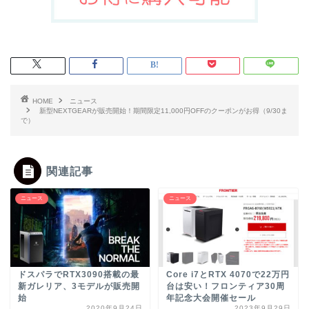
HOME
ニュース
新型NEXTGEARが販売開始！期間限定11,000円OFFのクーポンがお得（9/30ま
で）
関連記事
ニュース
ニュース
ドスパラでRTX3090搭載の最
Core i7とRTX 4070で22万円
新ガレリア、3モデルが販売開
台は安い！フロンティア30周
始
年記念大会開催セール
2020年9月24日
2023年9月29日