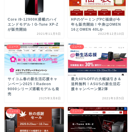
Core i9-12900K搭載のハイ
HPのゲーミングPC福袋が今
エンドモデル！G-Tune XP-Z
年も販売開始！中身はOMEN
が販売開始
16とOMEN 40Lか
2021年11月5日
2022年12月10日
ニュース
ニュース
サイコム春の新生活応援キャ
最大40%OFFの大幅値引き＆
ンペーン2025！Radeon
送料無料！ASUSの新生活応
9000シリーズ搭載モデルも発
援キャンペーン第2弾
売
2025年3月8日
2021年3月5日
ニュース
ニュース