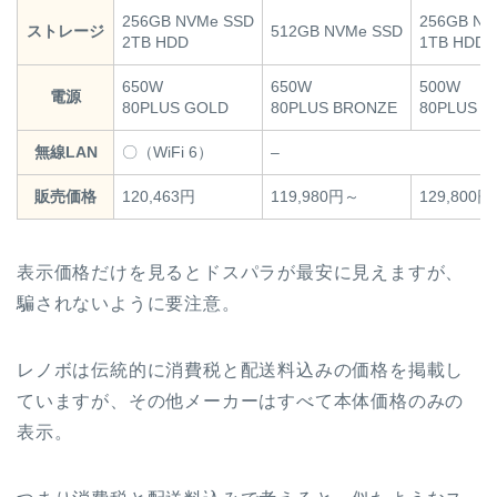
256GB NVMe SSD
256GB NV
ストレージ
512GB NVMe SSD
2TB HDD
1TB HDD
650W
650W
500W
電源
80PLUS GOLD
80PLUS BRONZE
80PLUS 
無線LAN
〇（WiFi 6）
–
販売価格
120,463円
119,980円～
129,800
表示価格だけを見るとドスパラが最安に見えますが、
騙されないように要注意。
レノボは伝統的に消費税と配送料込みの価格を掲載し
ていますが、その他メーカーはすべて本体価格のみの
表示。