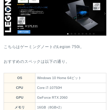
こちらはゲーミングノートのLegion 750i。
おすすめのスペックは以下の通り。
OS
Windows 10 Home 64ビット
CPU
Core i7-10750H
GPU
GeForce RTX 2060
メモリ
16GB（8GB×2）