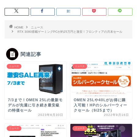
HOME
ニュース
RTX 3080搭載ゲーミングPCが約25万円と激安！フロンティアの月末セール
関連記事
ニュース
ニュース
7/3まで！OMEN 25Lの最新モ
OMEN 25Lや40Lがお得に購
デルが先週に引き続き最安級
入可能！HPのシルバーウィー
の特価セール
クセール（9/25まで）
2023年6月30日
2022年9月16日
ニュース
ニュース