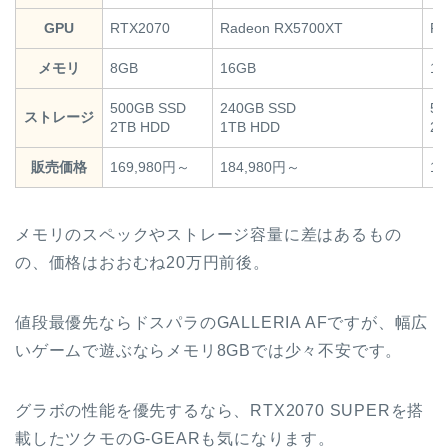
GPU
RTX2070
Radeon RX5700XT
RT
メモリ
8GB
16GB
16
500GB SSD
240GB SSD
50
ストレージ
2TB HDD
1TB HDD
2T
販売価格
169,980円～
184,980円～
19
メモリのスペックやストレージ容量に差はあるもの
の、価格はおおむね20万円前後。
値段最優先ならドスパラのGALLERIA AFですが、幅広
いゲームで遊ぶならメモリ8GBでは少々不安です。
グラボの性能を優先するなら、RTX2070 SUPERを搭
載したツクモのG-GEARも気になります。