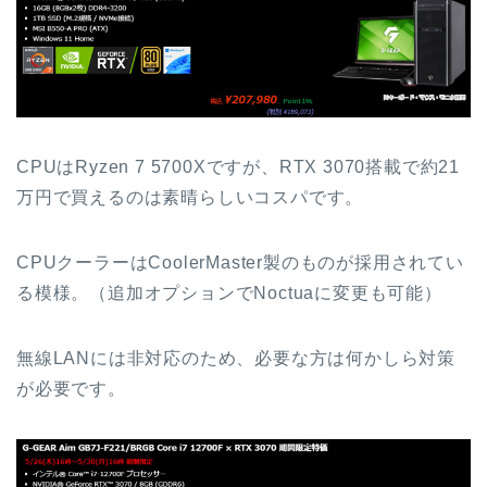
CPUはRyzen 7 5700Xですが、RTX 3070搭載で約21
万円で買えるのは素晴らしいコスパです。
CPUクーラーはCoolerMaster製のものが採用されてい
る模様。（追加オプションでNoctuaに変更も可能）
無線LANには非対応のため、必要な方は何かしら対策
が必要です。