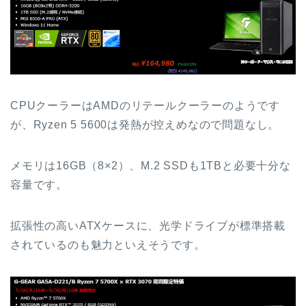
CPUクーラーはAMDのリテールクーラーのようです
が、Ryzen 5 5600は発熱が控えめなので問題なし。
メモリは16GB（8×2）、M.2 SSDも1TBと必要十分な
容量です。
拡張性の高いATXケースに、光学ドライブが標準搭載
されているのも魅力といえそうです。