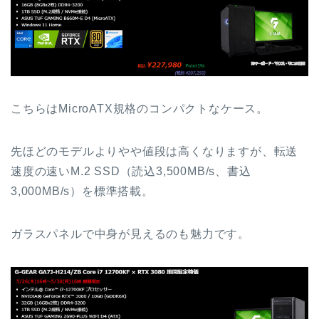
こちらはMicroATX規格のコンパクトなケース。
先ほどのモデルよりやや値段は高くなりますが、転送
速度の速いM.2 SSD（読込3,500MB/s、書込
3,000MB/s）を標準搭載。
ガラスパネルで中身が見えるのも魅力です。