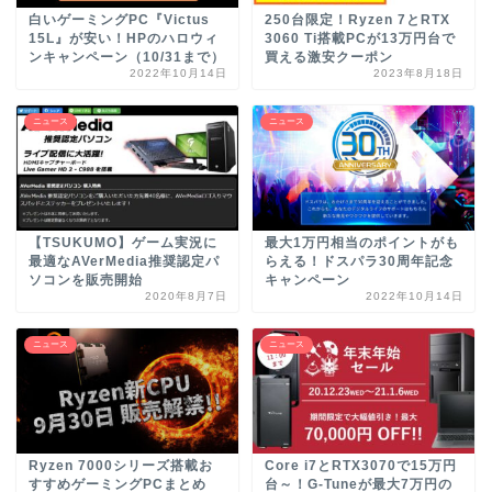
白いゲーミングPC『Victus
250台限定！Ryzen 7とRTX
15L』が安い！HPのハロウィ
3060 Ti搭載PCが13万円台で
ンキャンペーン（10/31まで）
買える激安クーポン
2022年10月14日
2023年8月18日
ニュース
ニュース
【TSUKUMO】ゲーム実況に
最大1万円相当のポイントがも
最適なAVerMedia推奨認定パ
らえる！ドスパラ30周年記念
ソコンを販売開始
キャンペーン
2020年8月7日
2022年10月14日
ニュース
ニュース
Ryzen 7000シリーズ搭載お
Core i7とRTX3070で15万円
すすめゲーミングPCまとめ
台～！G-Tuneが最大7万円の