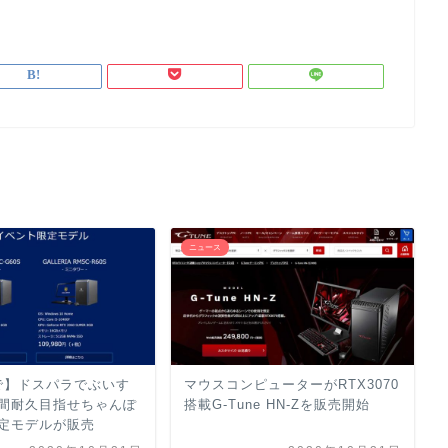
ニュース
まで】ドスパラでぶいす
マウスコンピューターがRTX3070
時間耐久目指せちゃんぽ
搭載G-Tune HN-Zを販売開始
限定モデルが販売