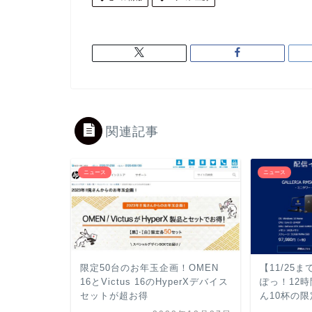
関連記事
ニュース
ニュース
限定50台のお年玉企画！OMEN
【11/25
16とVictus 16のHyperXデバイス
ぽっ！12
セットが超お得
ん10杯の